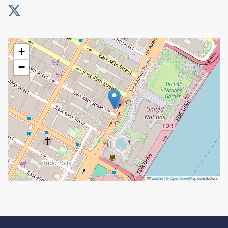
+
−
Leaflet
|
©
OpenStreetMap
contributors