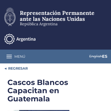
Pasar
al
Representación Permanente
contenido
principal
ante las Naciones Unidas
República Argentina
English
ES
MENÚ
Toggle navigation
REGRESAR
Cascos Blancos
Capacitan en
Guatemala