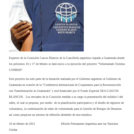
Expertos de la Comisión Cascos Blancos de la Cancillería argentina viajarán a
Guatemala donde
los próximos 16 y 17 de febrero se dará inicio a la ejecución del proyecto "Voluntariado Sistema
CONRED".
Este proyecto ha sido parte de la donación realizada por el Gobierno
argentino al Gobierno de
Guatemala en ocasión de la "Conferencia
Internacional de Cooperantes para la Reconstrucción
con Transformación en
Guatemala" y está financiado por el Fondo Especial OEA-CASCOS
BLANCOS.
Los enviados de la Comisión tendrán a su cargo la presentación del
módulo I del
taller, el cual se propone, por medio de la planificación
participativa y el diseño de registros de
voluntarios, la conformación de redes
de voluntariado para la Gestión de Riesgos de Desastres
así como propiciar un
entorno de reflexión alrededor de esta temática.
16 de febrero de 2012 Misión Permanente Argentina ante las Naciones
Unidas